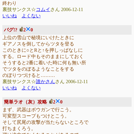
終わり
裏技サンクス☆
コムイ
さん 2006-12-11
いいね
よくない
バグ!?
2
0
上位の雪山で秘境にいけたときに
ギアノスを倒してからツタを登る
このときに○とRと↑を押しっぱなしに
する。ロード中もそのままにしておく
そうすると2番に着いた時に何も無い所
でツタをのぼるようなことをする
のぼりつづけると………
裏技サンクス☆
誰かさん
さん 2006-12-11
いいね
よくない
簡単ラオ（灰）攻略
2
0
まず、武器はボウガンで行こう。
可変型スコープもつけとこう。
そして尻尾の攻撃が当たらないところで
打ちまくろう。