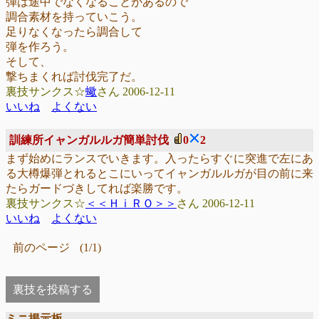
弾は途中でなくなることがあるので
調合素材を持っていこう。
足りなくなったら調合して
弾を作ろう。
そして、
撃ちまくれば討伐完了だ。
裏技サンクス☆
蠍
さん 2006-12-11
いいね
よくない
訓練所イャンガルルガ簡単討伐
0
2
まず始めにランスでいきます。入ったらすぐに突進で左にあ
る大樽爆弾とれるとこにいってイャンガルルガが目の前に来
たらガードづきしてれば楽勝です。
裏技サンクス☆
＜＜ＨｉＲＯ＞＞
さん 2006-12-11
いいね
よくない
前のページ
(1/1)
裏技を投稿する
ミニ掲示板