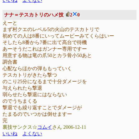
いいね
よくない
ナナ＝テスカトリのハメ技
2
0
えーと
まず村クエのレベル5の火山のテスカトリで
初めての人は8番にいってムービーみてくらはいー
そしたら8番から7番に出て高台で待機
あーそうだこれはガンナー専用ですー
用意する物は竜の爪50とカラ骨小50あと
調合書
心配ならほかの弾ももっていく
テスカトリがきたら撃つ
のこり25分になるまで十分ダメージを
与えられたら撃退
弱らせたら撃退にはならない
のでうちまくる
撃退でも繰り返すことでダメージが
たまるのでいつかは倒せますー
完
裏技サンクス☆
コムイ
さん 2006-12-11
いいね
よくない