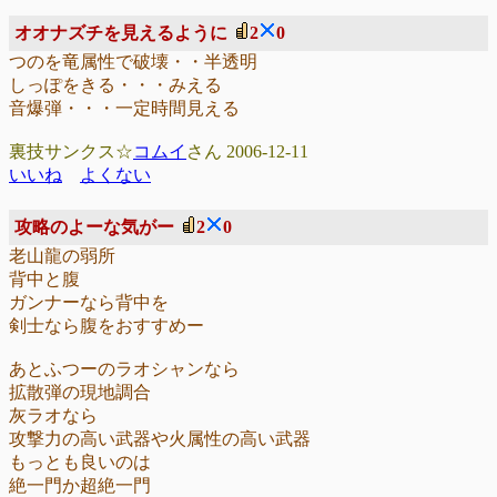
オオナズチを見えるように
2
0
つのを竜属性で破壊・・半透明
しっぽをきる・・・みえる
音爆弾・・・一定時間見える
裏技サンクス☆
コムイ
さん 2006-12-11
いいね
よくない
攻略のよーな気がー
2
0
老山龍の弱所
背中と腹
ガンナーなら背中を
剣士なら腹をおすすめー
あとふつーのラオシャンなら
拡散弾の現地調合
灰ラオなら
攻撃力の高い武器や火属性の高い武器
もっとも良いのは
絶一門か超絶一門